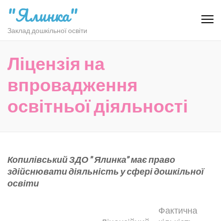
Перейти
"Ялинка"
до
вмісту
Заклад дошкільної освіти
(натисніть
Enter)
Ліцензія на
впровадження
освітньої діяльності
Копилівський ЗДО ” Ялинка” має право
здійснювати діяльність у сфері дошкільної
освіти
Фактична