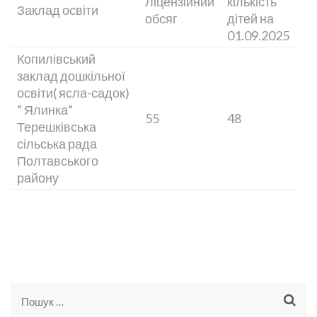
Ліцензійний
кількість
Заклад освіти
обсяг
дітей на
01.09.2025
Копилівський
заклад дошкільної
освіти( ясла-садок)
” Ялинка”
55
48
Терешківська
сільська рада
Полтавського
району
Пошук: