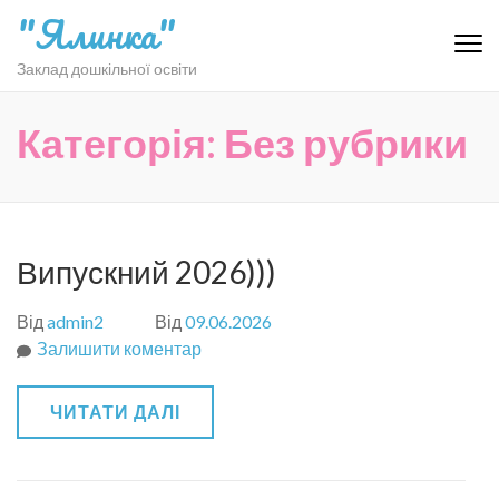
Перейти
"Ялинка"
до
вмісту
Заклад дошкільної освіти
(натисніть
Enter)
Категорія:
Без рубрики
Випускний 2026)))
Від
admin2
Від
09.06.2026
Залишити коментар
до
Випускний
2026)))
ЧИТАТИ ДАЛІ