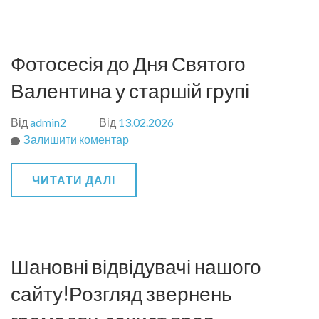
Сотні
Фотосесія до Дня Святого
Валентина у старшій групі
Від
admin2
Від
13.02.2026
Залишити коментар
до
Фотосесія
до
ЧИТАТИ ДАЛІ
Дня
Святого
Валентина
у
старшій
Шановні відвідувачі нашого
групі
сайту!Розгляд звернень