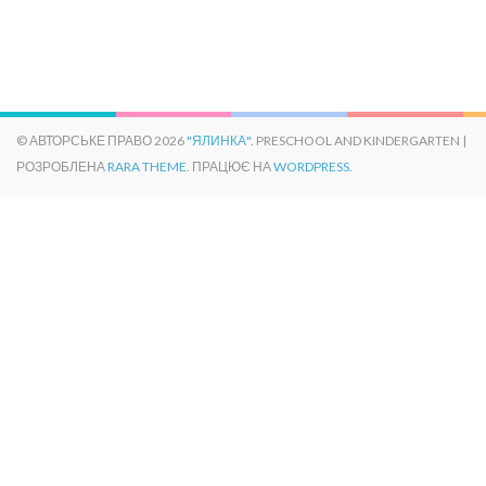
якості
освіти
в
Полтавській
області
© АВТОРСЬКЕ ПРАВО 2026
"ЯЛИНКА"
. PRESCHOOL AND KINDERGARTEN |
РОЗРОБЛЕНА
RARA THEME
. ПРАЦЮЄ НА
WORDPRESS.