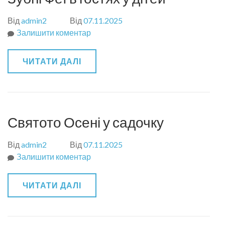
законодавства
про
Від
admin2
Від
07.11.2025
освіту
Залишити коментар
до
кожен
Зубні
може
Феї
ЧИТАТИ ДАЛІ
звернутися
в
до
гостях
управління
у
Служби
дітей
на
Святото Осені у садочку
телефонну
гарячу
Від
admin2
Від
07.11.2025
лінію
Залишити коментар
до
tel:+380502111845″>
Святото
(050)
Осені
ЧИТАТИ ДАЛІ
211
у
18
садочку
45.Нагадуємо:
відповідно