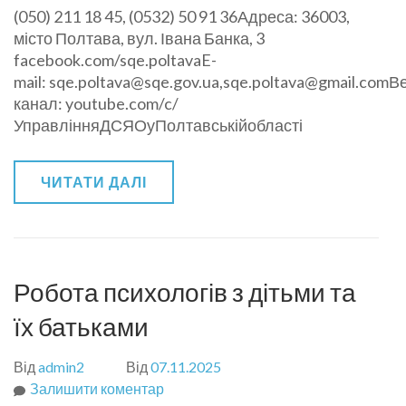
(050) 211 18 45, (0532) 50 91 36Адреса: 36003,
відвідувачі
місто Полтава, вул. Івана Банка, 3
нашого
facebook.com/sqe.poltavaE-
сайту!
mail: sqe.poltava@sqe.gov.ua,sqe.poltava@gmail.comВе
Розгляд
канал: youtube.com/c/
звернень
УправлінняДСЯОуПолтавськійобласті
громадян,
захист
прав
ЧИТАТИ ДАЛІ
учасників
освітнього
процесу
—
педагогічних
Робота психологів з дітьми та
працівників,
їх батьками
учнів,
їх
Від
admin2
Від
07.11.2025
батьків
Залишити коментар
та/
до