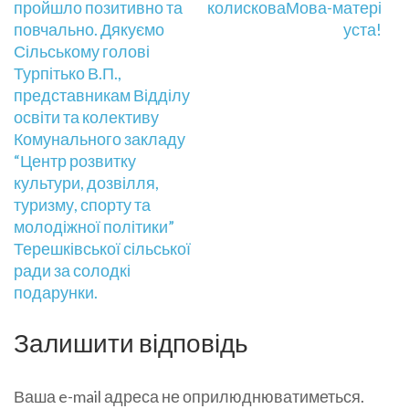
пройшло позитивно та
колисковаМова-матері
повчально. Дякуємо
уста!
Сільському голові
Турпітько В.П.,
представникам Відділу
освіти та колективу
Комунального закладу
“Центр розвитку
культури, дозвілля,
туризму, спорту та
молодіжної політики”
Терешківської сільської
ради за солодкі
подарунки.
Залишити відповідь
Ваша e-mail адреса не оприлюднюватиметься.