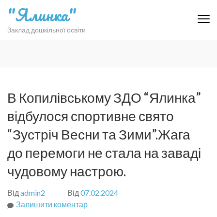
Перейти
"Ялинка"
до
вмісту
Заклад дошкільної освіти
(натисніть
Enter)
В Копилівському ЗДО “Ялинка”
відбулося спортивне свято
“Зустріч Весни та Зими”.Жага
до перемоги не стала на заваді
чудовому настрою.
Від
admin2
Від
07.02.2024
Залишити коментар
до
В