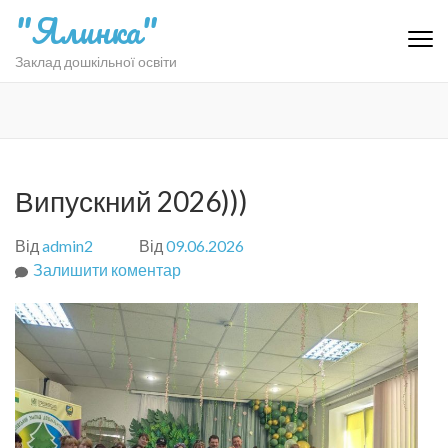
Перейти
"Ялинка"
до
вмісту
Заклад дошкільної освіти
(натисніть
Enter)
Випускний 2026)))
Від
admin2
Від
09.06.2026
Залишити коментар
до
Випускний
2026)))